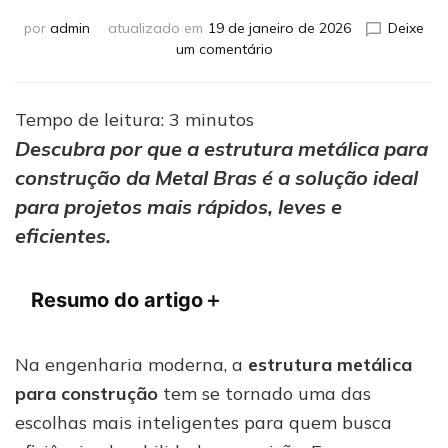
por
admin
atualizado em
19 de janeiro de 2026
Deixe
em
um comentário
Planeje
sua
estrutura
Tempo de leitura:
3
minutos
metálica
Descubra por que a estrutura metálica para
para
construção da Metal Bras é a solução ideal
construção
com
para projetos mais rápidos, leves e
a
eficientes.
Metal
Bras
Resumo do artigo
＋
Na engenharia moderna, a
estrutura metálica
para construção
tem se tornado uma das
escolhas mais inteligentes para quem busca