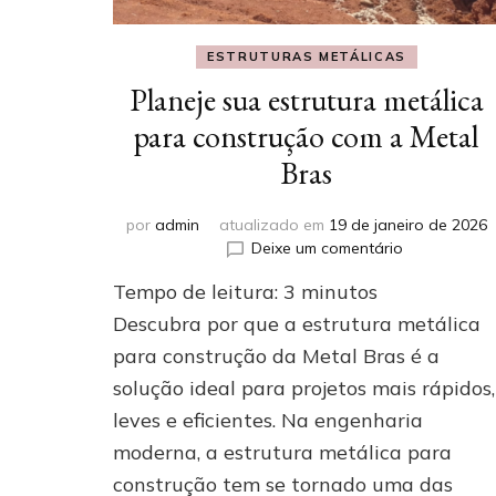
ESTRUTURAS METÁLICAS
Planeje sua estrutura metálica
para construção com a Metal
Bras
por
admin
atualizado em
19 de janeiro de 2026
em
Deixe um comentário
Planeje
Tempo de leitura:
3
minutos
sua
estrutura
Descubra por que a estrutura metálica
metálica
para construção da Metal Bras é a
para
solução ideal para projetos mais rápidos,
construção
com
leves e eficientes. Na engenharia
a
moderna, a estrutura metálica para
Metal
Bras
construção tem se tornado uma das