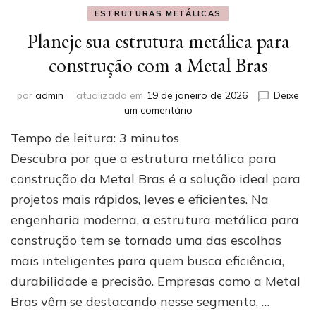
ESTRUTURAS METÁLICAS
Planeje sua estrutura metálica para
construção com a Metal Bras
por
admin
atualizado em
19 de janeiro de 2026
Deixe
em
um comentário
Planeje
Tempo de leitura:
3
minutos
sua
estrutura
Descubra por que a estrutura metálica para
metálica
construção da Metal Bras é a solução ideal para
para
projetos mais rápidos, leves e eficientes. Na
construção
com
engenharia moderna, a estrutura metálica para
a
construção tem se tornado uma das escolhas
Metal
Bras
mais inteligentes para quem busca eficiência,
durabilidade e precisão. Empresas como a Metal
Bras vêm se destacando nesse segmento, …