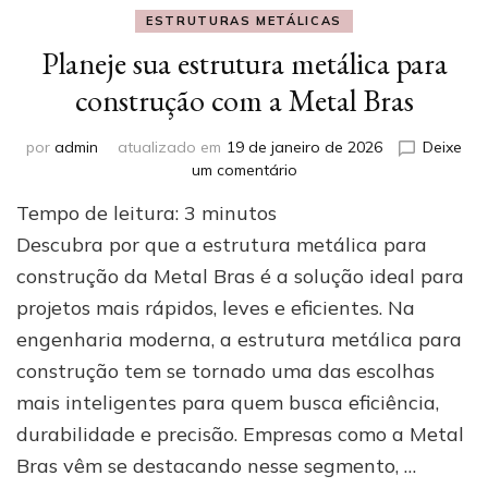
ESTRUTURAS METÁLICAS
Planeje sua estrutura metálica para
construção com a Metal Bras
por
admin
atualizado em
19 de janeiro de 2026
Deixe
em
um comentário
Planeje
Tempo de leitura:
3
minutos
sua
estrutura
Descubra por que a estrutura metálica para
metálica
construção da Metal Bras é a solução ideal para
para
projetos mais rápidos, leves e eficientes. Na
construção
com
engenharia moderna, a estrutura metálica para
a
construção tem se tornado uma das escolhas
Metal
Bras
mais inteligentes para quem busca eficiência,
durabilidade e precisão. Empresas como a Metal
Bras vêm se destacando nesse segmento, …