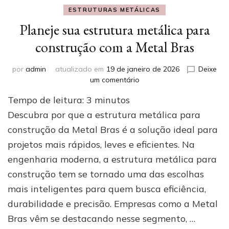
ESTRUTURAS METÁLICAS
Planeje sua estrutura metálica para
construção com a Metal Bras
por
admin
atualizado em
19 de janeiro de 2026
Deixe
em
um comentário
Planeje
Tempo de leitura:
3
minutos
sua
estrutura
Descubra por que a estrutura metálica para
metálica
construção da Metal Bras é a solução ideal para
para
projetos mais rápidos, leves e eficientes. Na
construção
com
engenharia moderna, a estrutura metálica para
a
construção tem se tornado uma das escolhas
Metal
Bras
mais inteligentes para quem busca eficiência,
durabilidade e precisão. Empresas como a Metal
Bras vêm se destacando nesse segmento, …