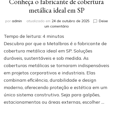
Conheça o fabricante de cobertura
metálica ideal em SP
por
admin
atualizado em
24 de outubro de 2025
Deixe
em
um comentário
Conheça
Tempo de leitura:
4
minutos
o
fabricante
Descubra por que a Metalbras é o fabricante de
de
cobertura metálica ideal em SP. Soluções
cobertura
duráveis, sustentáveis e sob medida. As
metálica
ideal
coberturas metálicas se tornaram indispensáveis
em
em projetos corporativos e industriais. Elas
SP
combinam eficiência, durabilidade e design
moderno, oferecendo proteção e estética em um
único sistema construtivo. Seja para galpões,
estacionamentos ou áreas externas, escolher …