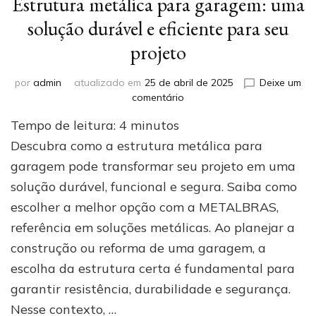
Estrutura metálica para garagem: uma
solução durável e eficiente para seu
projeto
por
admin
atualizado em
25 de abril de 2025
Deixe um
em
comentário
Estrutura
Tempo de leitura:
4
minutos
metálica
para
Descubra como a estrutura metálica para
garagem:
garagem pode transformar seu projeto em uma
uma
solução durável, funcional e segura. Saiba como
solução
durável
escolher a melhor opção com a METALBRAS,
e
referência em soluções metálicas. Ao planejar a
eficiente
para
construção ou reforma de uma garagem, a
seu
escolha da estrutura certa é fundamental para
projeto
garantir resistência, durabilidade e segurança.
Nesse contexto, …