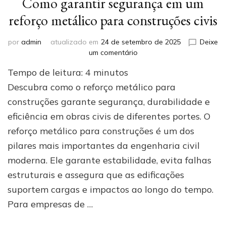
Como garantir segurança em um
reforço metálico para construções civis
por
admin
atualizado em
24 de setembro de 2025
Deixe
em
um comentário
Como
Tempo de leitura:
4
minutos
garantir
segurança
Descubra como o reforço metálico para
em
construções garante segurança, durabilidade e
um
eficiência em obras civis de diferentes portes. O
reforço
metálico
reforço metálico para construções é um dos
para
pilares mais importantes da engenharia civil
construções
civis
moderna. Ele garante estabilidade, evita falhas
estruturais e assegura que as edificações
suportem cargas e impactos ao longo do tempo.
Para empresas de …