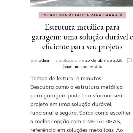
ESTRUTURA METÁLICA PARA GARAGEM
Estrutura metálica para
garagem: uma solução durável e
eficiente para seu projeto
por
admin
atualizado em
25 de abril de 2025
em
Deixe um comentário
Estrutura
Tempo de leitura:
4
minutos
metálica
para
Descubra como a estrutura metálica
garagem:
para garagem pode transformar seu
uma
projeto em uma solução durável,
solução
durável
funcional e segura. Saiba como escolher
e
a melhor opção com a METALBRAS,
eficiente
para
referência em soluções metálicas. Ao