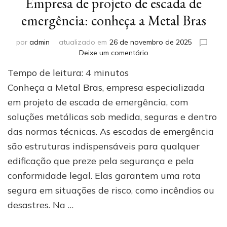
Empresa de projeto de escada de
emergência: conheça a Metal Bras
por
admin
atualizado em
26 de novembro de 2025
em
Deixe um comentário
Empresa
Tempo de leitura:
4
minutos
de
projeto
Conheça a Metal Bras, empresa especializada
de
em projeto de escada de emergência, com
escada
soluções metálicas sob medida, seguras e dentro
de
emergência:
das normas técnicas. As escadas de emergência
conheça
são estruturas indispensáveis para qualquer
a
Metal
edificação que preze pela segurança e pela
Bras
conformidade legal. Elas garantem uma rota
segura em situações de risco, como incêndios ou
desastres. Na …