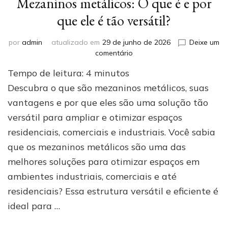
Mezaninos metálicos: O que é e por
que ele é tão versátil?
por
admin
atualizado em
29 de junho de 2026
Deixe um
em
comentário
Mezaninos
Tempo de leitura:
4
minutos
metálicos:
O
Descubra o que são mezaninos metálicos, suas
que
vantagens e por que eles são uma solução tão
é
versátil para ampliar e otimizar espaços
e
por
residenciais, comerciais e industriais. Você sabia
que
que os mezaninos metálicos são uma das
ele
é
melhores soluções para otimizar espaços em
tão
ambientes industriais, comerciais e até
versátil?
residenciais? Essa estrutura versátil e eficiente é
ideal para …