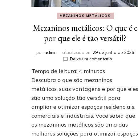
MEZANINOS METÁLICOS
Mezaninos metálicos: O que é e
por que ele é tão versátil?
por
admin
atualizado em
29 de junho de 2026
em
Deixe um comentário
Mezaninos
Tempo de leitura:
4
minutos
metálicos:
O
Descubra o que são mezaninos
que
metálicos, suas vantagens e por que ele
é
são uma solução tão versátil para
e
por
ampliar e otimizar espaços residenciais,
que
comerciais e industriais. Você sabia que
ele
é
os mezaninos metálicos são uma das
tão
melhores soluções para otimizar espaços
versátil?