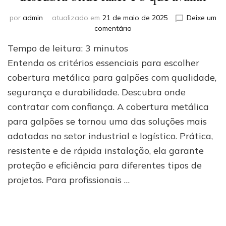
por
admin
atualizado em
21 de maio de 2025
Deixe um
em
comentário
Cobertura
Tempo de leitura:
3
minutos
metálica
para
Entenda os critérios essenciais para escolher
galpões:
cobertura metálica para galpões com qualidade,
descubra
segurança e durabilidade. Descubra onde
onde
fazer
contratar com confiança. A cobertura metálica
e
para galpões se tornou uma das soluções mais
o
que
adotadas no setor industrial e logístico. Prática,
avaliar
resistente e de rápida instalação, ela garante
proteção e eficiência para diferentes tipos de
projetos. Para profissionais …