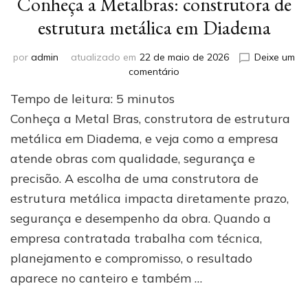
Conheça a Metalbras: construtora de
estrutura metálica em Diadema
por
admin
atualizado em
22 de maio de 2026
Deixe um
em
comentário
Conheça
Tempo de leitura:
5
minutos
a
Metalbras:
Conheça a Metal Bras, construtora de estrutura
construtora
metálica em Diadema, e veja como a empresa
de
atende obras com qualidade, segurança e
estrutura
metálica
precisão. A escolha de uma construtora de
em
estrutura metálica impacta diretamente prazo,
Diadema
segurança e desempenho da obra. Quando a
empresa contratada trabalha com técnica,
planejamento e compromisso, o resultado
aparece no canteiro e também …