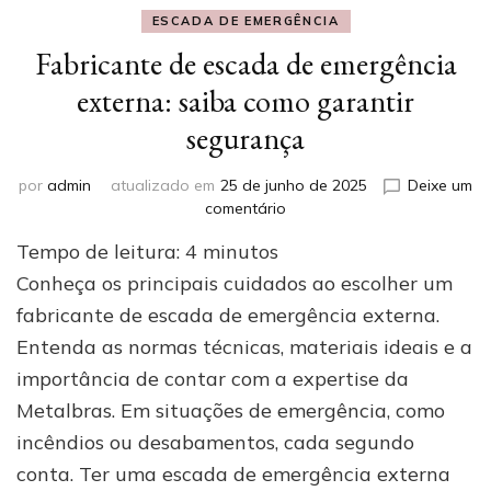
ESCADA DE EMERGÊNCIA
Fabricante de escada de emergência
externa: saiba como garantir
segurança
por
admin
atualizado em
25 de junho de 2025
Deixe um
em
comentário
Fabricante
Tempo de leitura:
4
minutos
de
escada
Conheça os principais cuidados ao escolher um
de
fabricante de escada de emergência externa.
emergência
Entenda as normas técnicas, materiais ideais e a
externa:
saiba
importância de contar com a expertise da
como
Metalbras. Em situações de emergência, como
garantir
segurança
incêndios ou desabamentos, cada segundo
conta. Ter uma escada de emergência externa