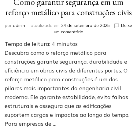
Como garantir segurança em um
reforço metálico para construções civis
por
admin
atualizado em
24 de setembro de 2025
Deixe
em
um comentário
Como
Tempo de leitura:
4
minutos
garantir
segurança
Descubra como o reforço metálico para
em
construções garante segurança, durabilidade e
um
eficiência em obras civis de diferentes portes. O
reforço
metálico
reforço metálico para construções é um dos
para
pilares mais importantes da engenharia civil
construções
civis
moderna. Ele garante estabilidade, evita falhas
estruturais e assegura que as edificações
suportem cargas e impactos ao longo do tempo.
Para empresas de …