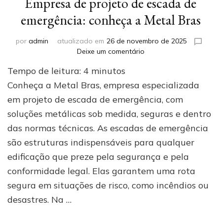
Empresa de projeto de escada de
emergência: conheça a Metal Bras
por
admin
atualizado em
26 de novembro de 2025
em
Deixe um comentário
Empresa
Tempo de leitura:
4
minutos
de
projeto
Conheça a Metal Bras, empresa especializada
de
em projeto de escada de emergência, com
escada
soluções metálicas sob medida, seguras e dentro
de
emergência:
das normas técnicas. As escadas de emergência
conheça
são estruturas indispensáveis para qualquer
a
Metal
edificação que preze pela segurança e pela
Bras
conformidade legal. Elas garantem uma rota
segura em situações de risco, como incêndios ou
desastres. Na …