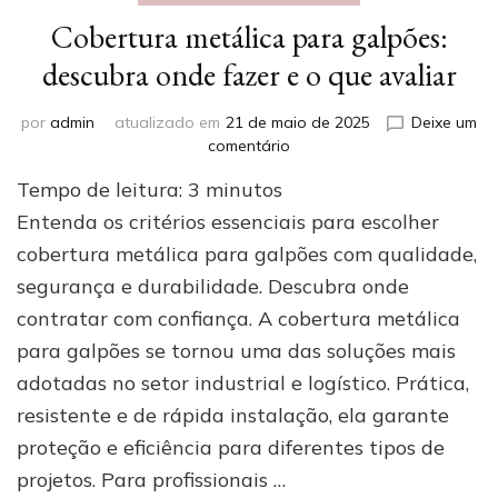
Cobertura metálica para galpões:
descubra onde fazer e o que avaliar
por
admin
atualizado em
21 de maio de 2025
Deixe um
em
comentário
Cobertura
Tempo de leitura:
3
minutos
metálica
para
Entenda os critérios essenciais para escolher
galpões:
cobertura metálica para galpões com qualidade,
descubra
segurança e durabilidade. Descubra onde
onde
fazer
contratar com confiança. A cobertura metálica
e
para galpões se tornou uma das soluções mais
o
que
adotadas no setor industrial e logístico. Prática,
avaliar
resistente e de rápida instalação, ela garante
proteção e eficiência para diferentes tipos de
projetos. Para profissionais …