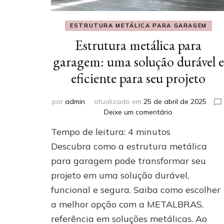
ESTRUTURA METÁLICA PARA GARAGEM
Estrutura metálica para
garagem: uma solução durável e
eficiente para seu projeto
por
admin
atualizado em
25 de abril de 2025
em
Deixe um comentário
Estrutura
Tempo de leitura:
4
minutos
metálica
para
Descubra como a estrutura metálica
garagem:
para garagem pode transformar seu
uma
projeto em uma solução durável,
solução
durável
funcional e segura. Saiba como escolher
e
a melhor opção com a METALBRAS,
eficiente
para
referência em soluções metálicas. Ao