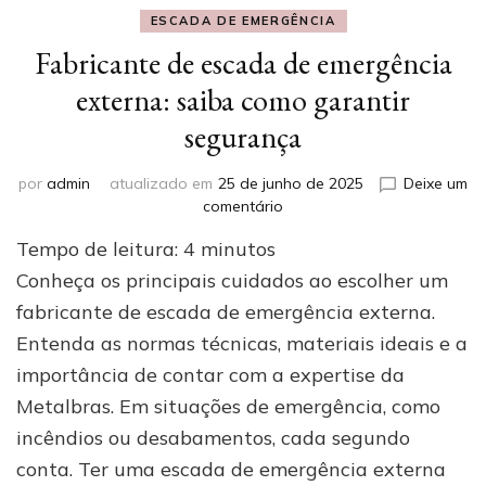
ESCADA DE EMERGÊNCIA
Fabricante de escada de emergência
externa: saiba como garantir
segurança
por
admin
atualizado em
25 de junho de 2025
Deixe um
em
comentário
Fabricante
Tempo de leitura:
4
minutos
de
escada
Conheça os principais cuidados ao escolher um
de
fabricante de escada de emergência externa.
emergência
Entenda as normas técnicas, materiais ideais e a
externa:
saiba
importância de contar com a expertise da
como
Metalbras. Em situações de emergência, como
garantir
segurança
incêndios ou desabamentos, cada segundo
conta. Ter uma escada de emergência externa