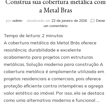
Construa sua cobertura metálica com
a Metal Bras
por
admin
atualizado em
22 de janeiro de 2026
Deixe
em
um comentário
Construa
Tempo de leitura:
2
minutos
sua
cobertura
A cobertura metálica da Metal Brás oferece
metálica
resistência, durabilidade e excelente
com
acabamento para projetos com estruturas
a
Metal
metálicas. Solução moderna para construção A
Bras
cobertura metálica é amplamente utilizada em
projetos residenciais e comerciais, pois oferece
proteção eficiente contra intempéries e agrega
valor estético ao imóvel. Por isso, ela se destaca
como uma alternativa moderna e funcional …