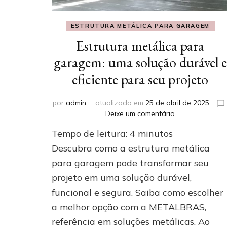
ESTRUTURA METÁLICA PARA GARAGEM
Estrutura metálica para
garagem: uma solução durável e
eficiente para seu projeto
por
admin
atualizado em
25 de abril de 2025
em
Deixe um comentário
Estrutura
Tempo de leitura:
4
minutos
metálica
para
Descubra como a estrutura metálica
garagem:
para garagem pode transformar seu
uma
projeto em uma solução durável,
solução
durável
funcional e segura. Saiba como escolher
e
a melhor opção com a METALBRAS,
eficiente
para
referência em soluções metálicas. Ao