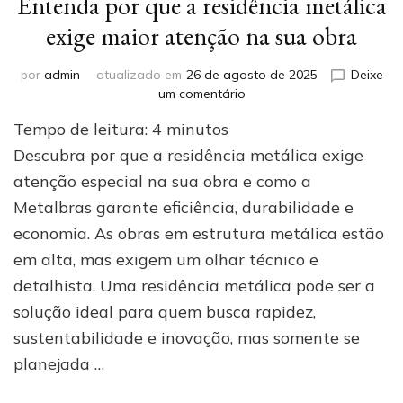
Entenda por que a residência metálica
exige maior atenção na sua obra
por
admin
atualizado em
26 de agosto de 2025
Deixe
em
um comentário
Entenda
Tempo de leitura:
4
minutos
por
que
Descubra por que a residência metálica exige
a
atenção especial na sua obra e como a
residência
Metalbras garante eficiência, durabilidade e
metálica
exige
economia. As obras em estrutura metálica estão
maior
em alta, mas exigem um olhar técnico e
atenção
na
detalhista. Uma residência metálica pode ser a
sua
solução ideal para quem busca rapidez,
obra
sustentabilidade e inovação, mas somente se
planejada …