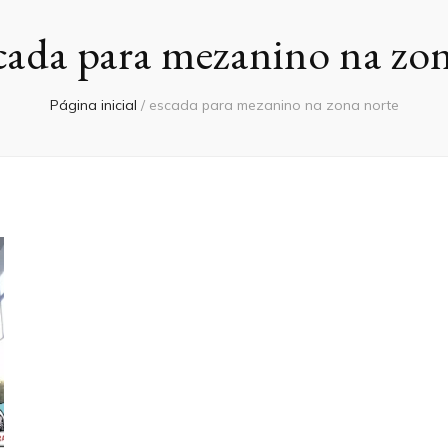
cada para mezanino na zon
Página inicial
/
escada para mezanino na zona norte