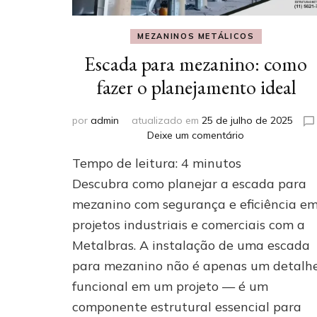
MEZANINOS METÁLICOS
Escada para mezanino: como
fazer o planejamento ideal
por
admin
atualizado em
25 de julho de 2025
em
Deixe um comentário
Escada
Tempo de leitura:
4
minutos
para
mezanino:
Descubra como planejar a escada para
como
mezanino com segurança e eficiência e
fazer
projetos industriais e comerciais com a
o
planejamento
Metalbras. A instalação de uma escada
ideal
para mezanino não é apenas um detalh
funcional em um projeto — é um
componente estrutural essencial para