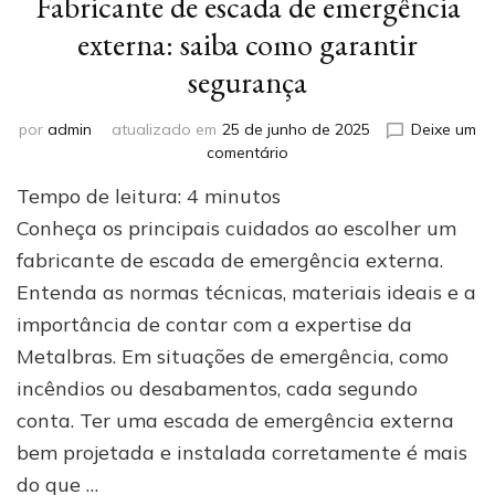
Fabricante de escada de emergência
externa: saiba como garantir
segurança
por
admin
atualizado em
25 de junho de 2025
Deixe um
em
comentário
Fabricante
Tempo de leitura:
4
minutos
de
escada
Conheça os principais cuidados ao escolher um
de
fabricante de escada de emergência externa.
emergência
Entenda as normas técnicas, materiais ideais e a
externa:
saiba
importância de contar com a expertise da
como
Metalbras. Em situações de emergência, como
garantir
segurança
incêndios ou desabamentos, cada segundo
conta. Ter uma escada de emergência externa
bem projetada e instalada corretamente é mais
do que …