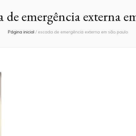
a de emergência externa e
Página inicial
/
escada de emergência externa em são paulo