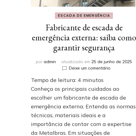
ESCADA DE EMERGÊNCIA
Fabricante de escada de
emergência externa: saiba com
garantir segurança
por
admin
atualizado em
25 de junho de 2025
em
Deixe um comentário
Fabricante
Tempo de leitura:
4
minutos
de
escada
Conheça os principais cuidados ao
de
escolher um fabricante de escada de
emergência
emergência externa. Entenda as normas
externa:
saiba
técnicas, materiais ideais e a
como
importância de contar com a expertise
garantir
segurança
da Metalbras. Em situações de