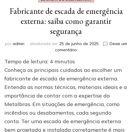
Fabricante de escada de emergência
externa: saiba como garantir
segurança
por
admin
atualizado em
25 de junho de 2025
Deixe um
em
comentário
Fabricante
Tempo de leitura:
4
minutos
de
escada
Conheça os principais cuidados ao escolher um
de
fabricante de escada de emergência externa.
emergência
Entenda as normas técnicas, materiais ideais e a
externa:
saiba
importância de contar com a expertise da
como
Metalbras. Em situações de emergência, como
garantir
segurança
incêndios ou desabamentos, cada segundo
conta. Ter uma escada de emergência externa
bem projetada e instalada corretamente é mais