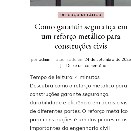
REFORÇO METÁLICO
Como garantir segurança em
um reforço metálico para
construções civis
por
admin
atualizado em
24 de setembro de 2025
em
Deixe um comentário
Como
Tempo de leitura:
4
minutos
garantir
segurança
Descubra como o reforço metálico para
em
construções garante segurança,
um
durabilidade e eficiência em obras civis
reforço
metálico
de diferentes portes. O reforço metálico
para
para construções é um dos pilares mais
construções
civis
importantes da engenharia civil