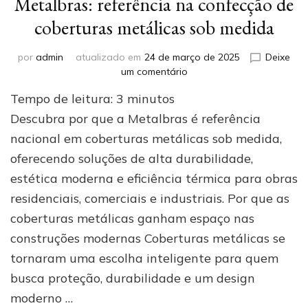
Metalbras: referência na confecção de
coberturas metálicas sob medida
por
admin
atualizado em
24 de março de 2025
Deixe
em
um comentário
Metalbras:
Tempo de leitura:
3
minutos
referência
na
Descubra por que a Metalbras é referência
confecção
nacional em coberturas metálicas sob medida,
de
oferecendo soluções de alta durabilidade,
coberturas
metálicas
estética moderna e eficiência térmica para obras
sob
residenciais, comerciais e industriais. Por que as
medida
coberturas metálicas ganham espaço nas
construções modernas Coberturas metálicas se
tornaram uma escolha inteligente para quem
busca proteção, durabilidade e um design
moderno …