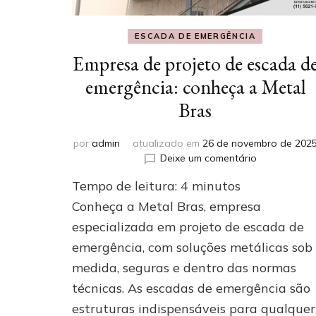
ESCADA DE EMERGÊNCIA
Empresa de projeto de escada d
emergência: conheça a Metal
Bras
por
admin
atualizado em
26 de novembro de 202
em
Deixe um comentário
Empresa
Tempo de leitura:
4
minutos
de
projeto
Conheça a Metal Bras, empresa
de
especializada em projeto de escada de
escada
emergência, com soluções metálicas sob
de
emergência:
medida, seguras e dentro das normas
conheça
técnicas. As escadas de emergência são
a
Metal
estruturas indispensáveis para qualquer