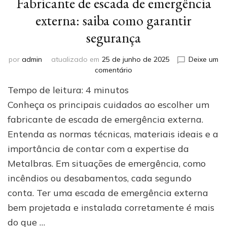
Fabricante de escada de emergência
externa: saiba como garantir
segurança
por
admin
atualizado em
25 de junho de 2025
Deixe um
em
comentário
Fabricante
Tempo de leitura:
4
minutos
de
escada
Conheça os principais cuidados ao escolher um
de
fabricante de escada de emergência externa.
emergência
Entenda as normas técnicas, materiais ideais e a
externa:
saiba
importância de contar com a expertise da
como
Metalbras. Em situações de emergência, como
garantir
segurança
incêndios ou desabamentos, cada segundo
conta. Ter uma escada de emergência externa
bem projetada e instalada corretamente é mais
do que …