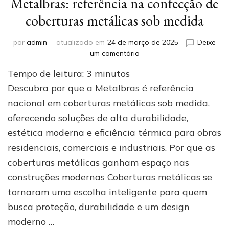
Metalbras: referência na confecção de
coberturas metálicas sob medida
por
admin
atualizado em
24 de março de 2025
Deixe
em
um comentário
Metalbras:
Tempo de leitura:
3
minutos
referência
na
Descubra por que a Metalbras é referência
confecção
nacional em coberturas metálicas sob medida,
de
oferecendo soluções de alta durabilidade,
coberturas
metálicas
estética moderna e eficiência térmica para obras
sob
residenciais, comerciais e industriais. Por que as
medida
coberturas metálicas ganham espaço nas
construções modernas Coberturas metálicas se
tornaram uma escolha inteligente para quem
busca proteção, durabilidade e um design
moderno …