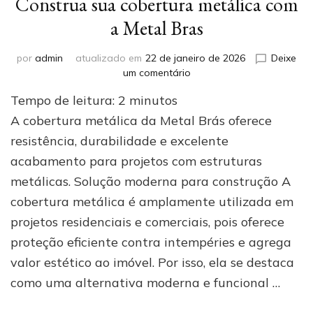
Construa sua cobertura metálica com
a Metal Bras
por
admin
atualizado em
22 de janeiro de 2026
Deixe
em
um comentário
Construa
Tempo de leitura:
2
minutos
sua
cobertura
A cobertura metálica da Metal Brás oferece
metálica
resistência, durabilidade e excelente
com
acabamento para projetos com estruturas
a
Metal
metálicas. Solução moderna para construção A
Bras
cobertura metálica é amplamente utilizada em
projetos residenciais e comerciais, pois oferece
proteção eficiente contra intempéries e agrega
valor estético ao imóvel. Por isso, ela se destaca
como uma alternativa moderna e funcional …