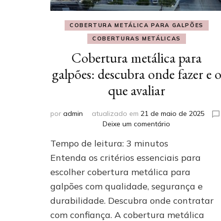
COBERTURA METÁLICA PARA GALPÕES
COBERTURAS METÁLICAS
Cobertura metálica para
galpões: descubra onde fazer e 
que avaliar
por
admin
atualizado em
21 de maio de 2025
em
Deixe um comentário
Cobertura
Tempo de leitura:
3
minutos
metálica
para
Entenda os critérios essenciais para
galpões:
escolher cobertura metálica para
descubra
galpões com qualidade, segurança e
onde
fazer
durabilidade. Descubra onde contratar
e
com confiança. A cobertura metálica
o