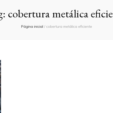
g:
cobertura metálica efici
Página inicial
/
cobertura metálica eficiente