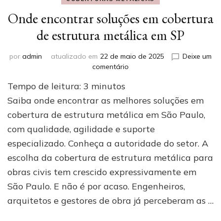
Onde encontrar soluções em cobertura
de estrutura metálica em SP
por
admin
atualizado em
22 de maio de 2025
Deixe um
em
comentário
Onde
Tempo de leitura:
3
minutos
encontrar
soluções
Saiba onde encontrar as melhores soluções em
em
cobertura de estrutura metálica em São Paulo,
cobertura
com qualidade, agilidade e suporte
de
estrutura
especializado. Conheça a autoridade do setor. A
metálica
escolha da cobertura de estrutura metálica para
em
SP
obras civis tem crescido expressivamente em
São Paulo. E não é por acaso. Engenheiros,
arquitetos e gestores de obra já perceberam as …