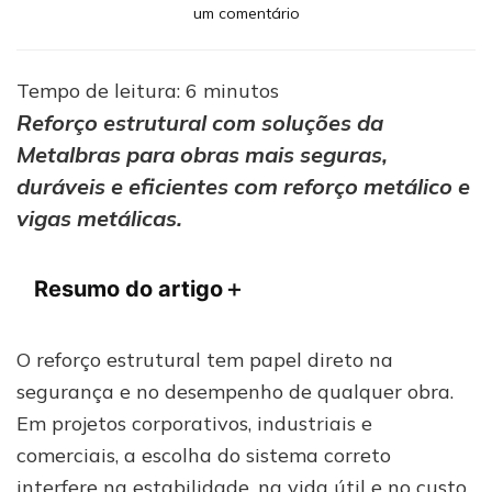
em
um comentário
Reforço
estrutural
para
Tempo de leitura:
6
minutos
obras
Reforço estrutural com soluções da
e
Metalbras para obras mais seguras,
construções:
confira
duráveis e eficientes com reforço metálico e
na
vigas metálicas.
Metalbras
Resumo do artigo
＋
O reforço estrutural tem papel direto na
segurança e no desempenho de qualquer obra.
Em projetos corporativos, industriais e
comerciais, a escolha do sistema correto
interfere na estabilidade, na vida útil e no custo