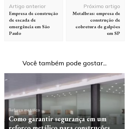
Navegação
Artigo anterior
Próximo artigo
de
Empresa de construção
Metalbras: empresa de
post
de escada de
construção de
emergência em São
cobretura de galpões
Paulo
em SP
Você também pode gostar...
Reforço metálico
Como garantir segurança em um
reforço metálico para construções